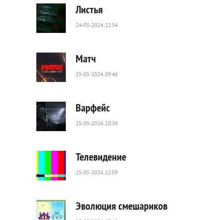
Листья
24-05-2024, 22:54
20
0
Матч
25-05-2024, 09:46
61
0
Варфейс
25-05-2024, 10:58
340
0
Телевидение
25-05-2024, 12:09
170
0
Эволюция смешариков