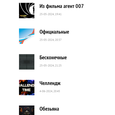
0
Из фильма агент 007
25-05-2024, 19:41
115
0
Официальные
25-05-2024, 20:37
35
0
Бесконечные
25-05-2024, 21:25
47
0
Челлендж
4-06-2024, 20:45
77
0
Обезьяна