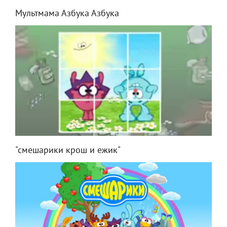
Мультмама Азбука Азбука
"смешарики крош и ежик"