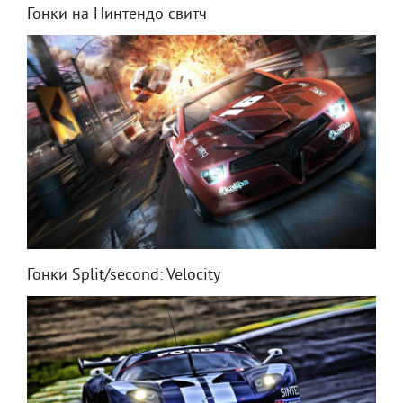
Гонки на Нинтендо свитч
Гонки Split/second: Velocity