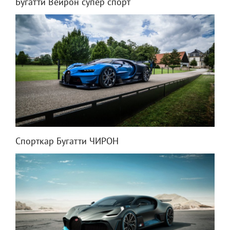
Бугатти Вейрон супер спорт
Спорткар Бугатти ЧИРОН