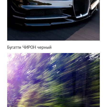
Бугатти ЧИРОН черный