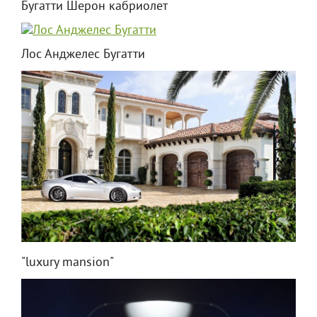
Бугатти Шерон кабриолет
Лос Анджелес Бугатти
"luxury mansion"