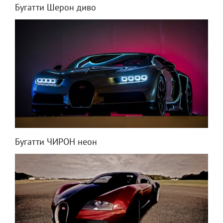
Бугатти Шерон диво
Бугатти ЧИРОН неон