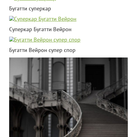
Бугатти суперкар
Суперкар Бугатти Вейрон
Бугатти Вейрон супер спор