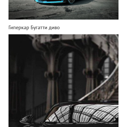
Гиперкар Бугатти диво