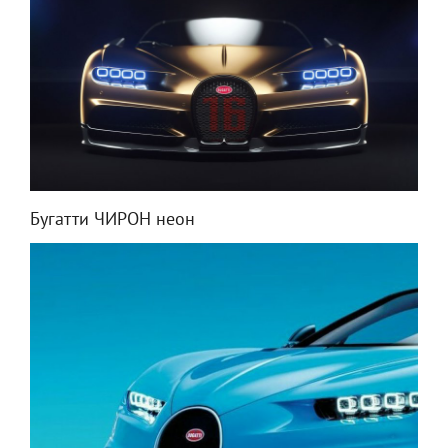
Бугатти ЧИРОН неон