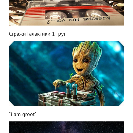
Стражи Галактики 1 Грут
"i am groot"