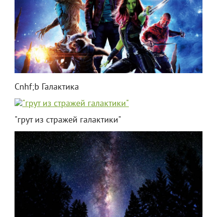
Cnhf;b Галактика
"грут из стражей галактики"