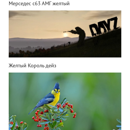
Мерседес с63 АМГ желтый
Желтый Король дейз