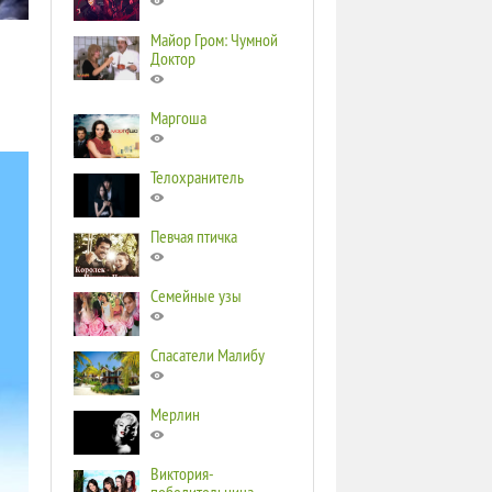
Майор Гром: Чумной
Доктор
Маргоша
Телохранитель
Певчая птичка
Семейные узы
Спасатели Малибу
Мерлин
Виктория-