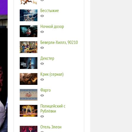
Бесстыжие
Ночной дозор
Беверли-Хиллз, 90210
Декстер
Крик (сериал)
Фарго
Полицейский с
Рублёвки
Отель Элеон