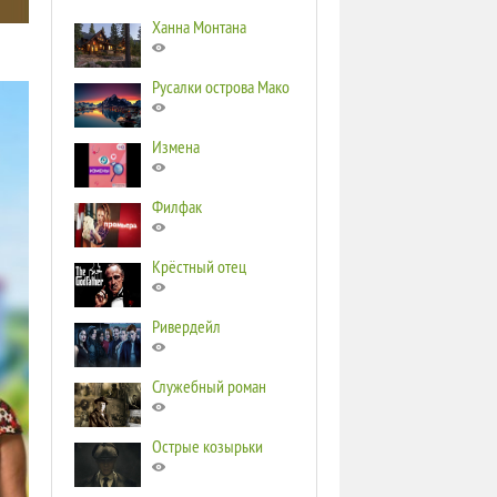
Ханна Монтана
Русалки острова Мако
Измена
Филфак
Крёстный отец
Ривердейл
Служебный роман
Острые козырьки