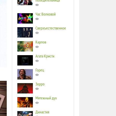
победительница
Час Волковой
Сверхъестественное
Карпов
Агата Кристи
Горец
Зорро
Мятежный дух
Династия