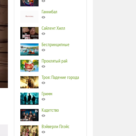
Ганнибал
Сайлент Хилл
Беспринципные
Проклятый рай
Троя: Падение города
Гримм
Кадетство
Вэйверли Плэйс