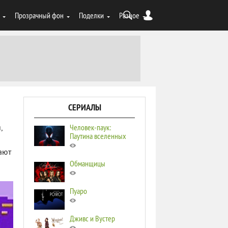
Прозрачный фон
Поделки
Разное
СЕРИАЛЫ
Человек-паук:
,
Паутина вселенных
ают
Обманщицы
Пуаро
Дживс и Вустер