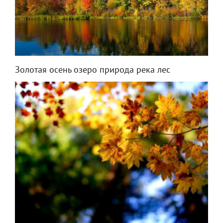
Золотая осень озеро природа река лес