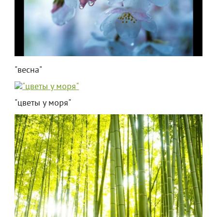
"весна"
"цветы у моря"