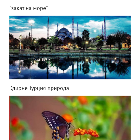
"закат на море"
Эдирне Турция природа