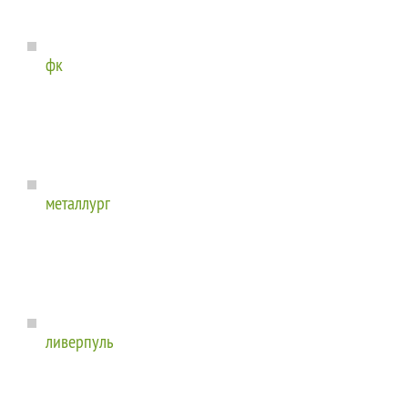
фк
металлург
ливерпуль