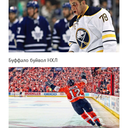
Буффало буйвол НХЛ