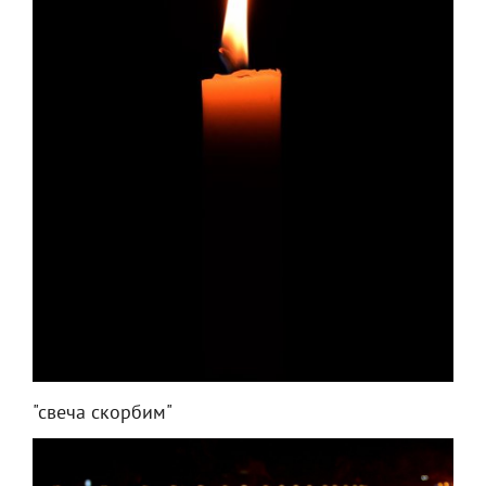
"свеча скорбим"