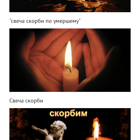
"свеча скорби по умершему"
Свеча скорби