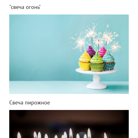
"свеча огонь"
Свеча пирожное