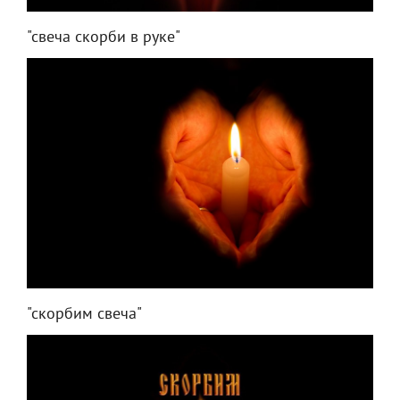
"свеча скорби в руке"
"скорбим свеча"