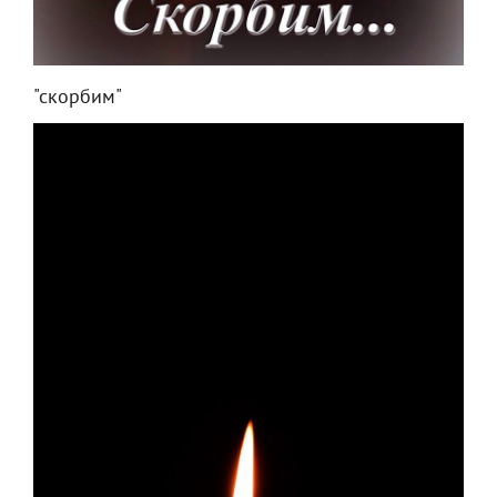
"скорбим"