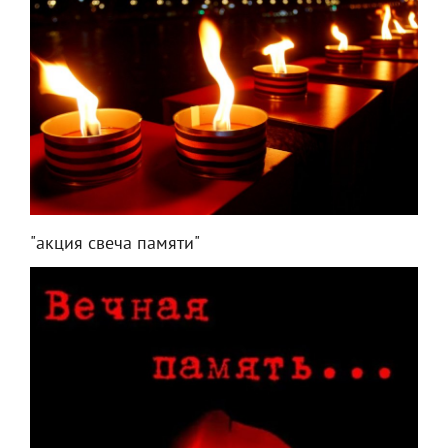
"акция свеча памяти"