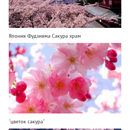
Япония Фудзияма Сакура храм
"цветок сакура"