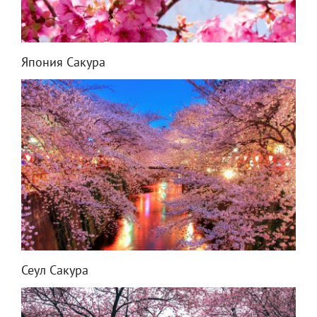
Япония Сакура
Сеул Сакура