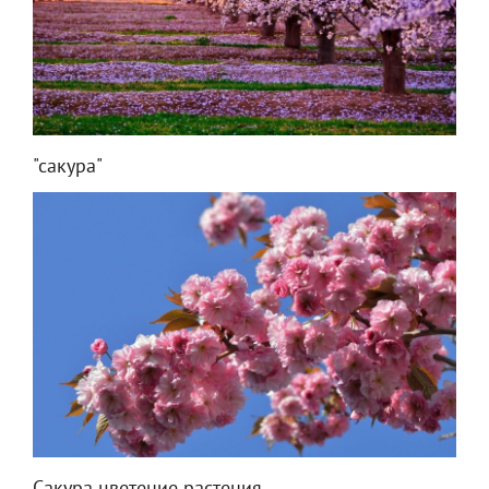
"сакура"