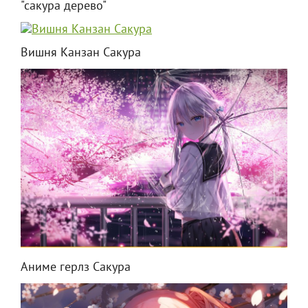
"сакура дерево"
Вишня Канзан Сакура
Аниме герлз Сакура