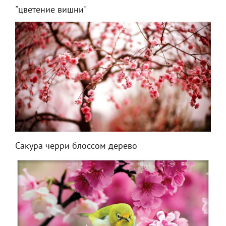
"цветение вишни"
Сакура черри блоссом дерево