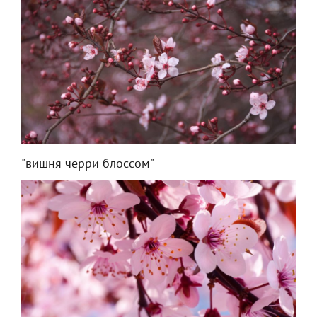
"вишня черри блоссом"