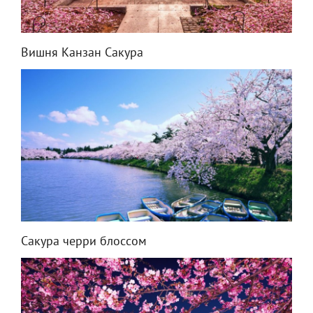
Вишня Канзан Сакура
Сакура черри блоссом