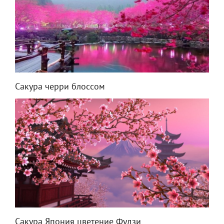
Сакура черри блоссом
Сакура Япония цветение Фудзи