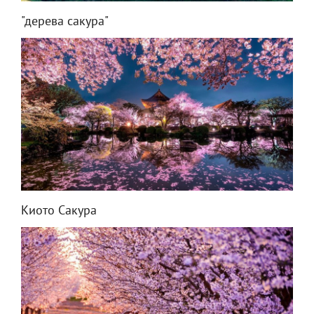
"дерева сакура"
Киото Сакура