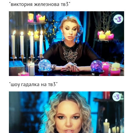
"виктория железнова тв3"
"шоу гадалка на тв3"