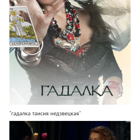
"гадалка таисия недзвецкая"