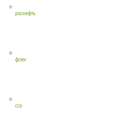
роснефть
фсин
ссо