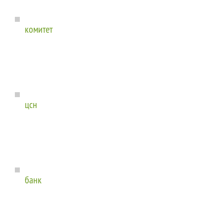
комитет
цсн
банк