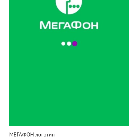
МЕГАФОН логотип