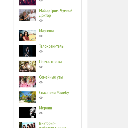
Майор Гром: Чумной
Доктор
Маргоша
Телохранитель
Певчая птичка
Семейные узы
Спасатели Малибу
Мерлин
Виктория-