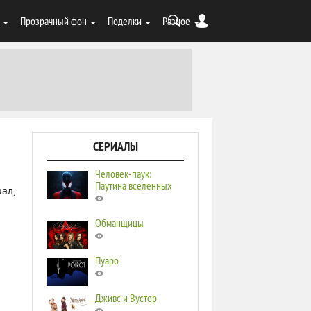
Прозрачный фон
Поделки
Разное
СЕРИАЛЫ
Человек-паук:
Паутина вселенных
ал,
Обманщицы
Пуаро
Дживс и Вустер