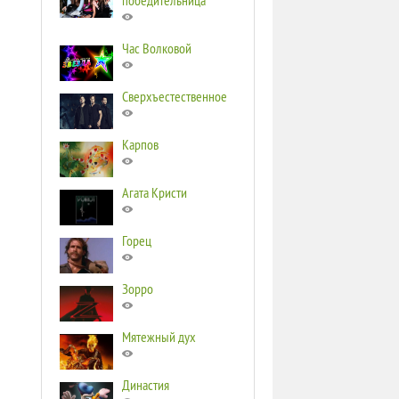
победительница
Час Волковой
Сверхъестественное
Карпов
Агата Кристи
Горец
Зорро
Мятежный дух
Династия