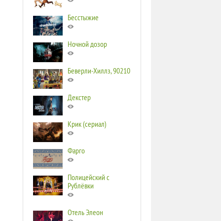
Бесстыжие
Ночной дозор
Беверли-Хиллз, 90210
Декстер
Крик (сериал)
Фарго
Полицейский с
Рублёвки
Отель Элеон