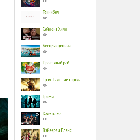
Ганнибал
Сайлент Хилл
Беспринципные
Проклятый рай
Троя: Падение города
Гримм
Кадетство
Вэйверли Плэйс