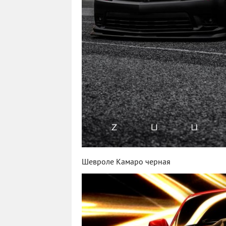
Шевроле Камаро черная