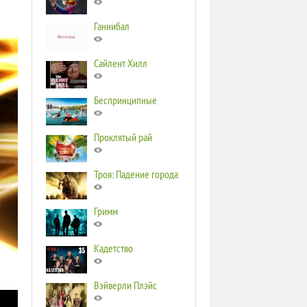
Ганнибал
Сайлент Хилл
Беспринципные
Проклятый рай
Троя: Падение города
Гримм
Кадетство
Вэйверли Плэйс