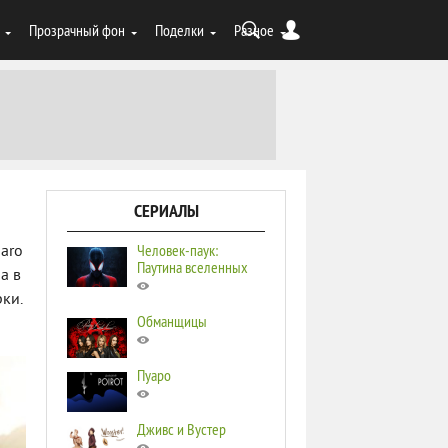
Прозрачный фон
Поделки
Разное
СЕРИАЛЫ
Человек-паук:
maro
Паутина вселенных
а в
ки.
Обманщицы
Пуаро
Дживс и Вустер