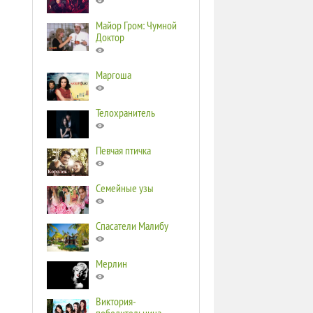
Майор Гром: Чумной
Доктор
Маргоша
Телохранитель
Певчая птичка
Семейные узы
Спасатели Малибу
Мерлин
Виктория-