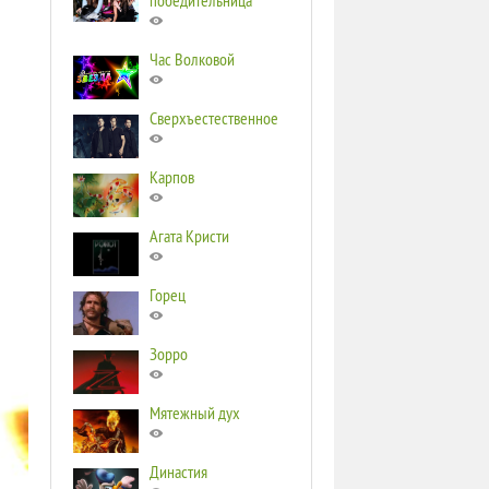
победительница
Час Волковой
Сверхъестественное
Карпов
Агата Кристи
Горец
Зорро
Мятежный дух
Династия