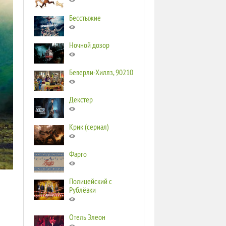
Бесстыжие
Ночной дозор
Беверли-Хиллз, 90210
Декстер
Крик (сериал)
Фарго
Полицейский с
Рублёвки
Отель Элеон