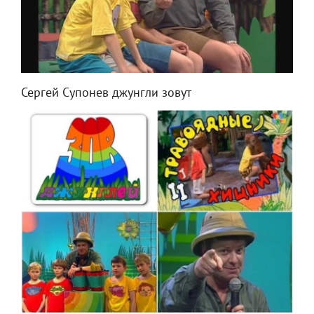
Сергей Супонев джунгли зовут