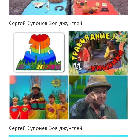
Сергей Супонев Зов джунглей
Сергей Супонев Зов джунглей