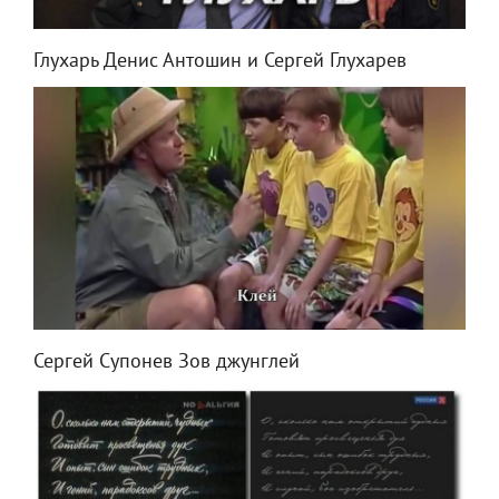
Глухарь Денис Антошин и Сергей Глухарев
Сергей Супонев Зов джунглей