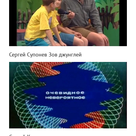
Сергей Супонев Зов джунглей