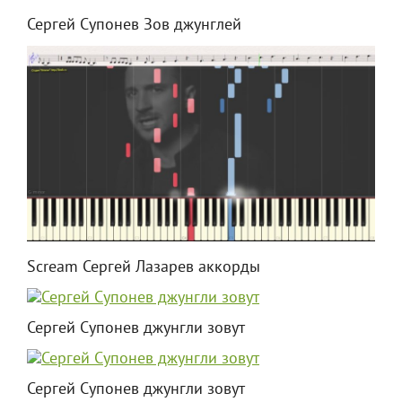
Сергей Супонев Зов джунглей
Scream Сергей Лазарев аккорды
Сергей Супонев джунгли зовут
Сергей Супонев джунгли зовут