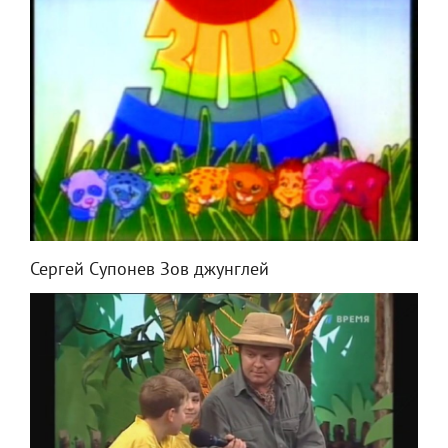
Сергей Супонев Зов джунглей