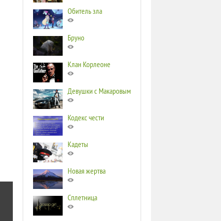
Обитель зла
Бруно
Клан Корлеоне
Девушки с Макаровым
Кодекс чести
Кадеты
Новая жертва
Сплетница