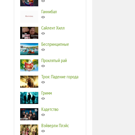
Ганнибал
Сайлент Хилл
Беспринципные
Проклятый рай
Троя: Падение города
Гримм
Кадетство
Вэйверли Плэйс