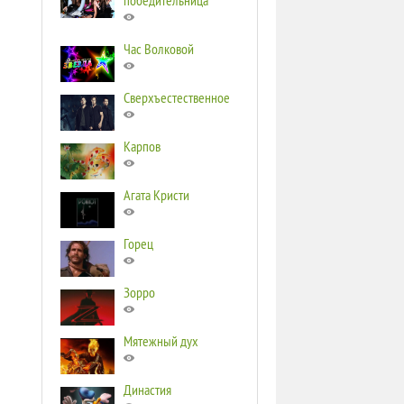
победительница
Час Волковой
Сверхъестественное
Карпов
Агата Кристи
Горец
Зорро
Мятежный дух
Династия