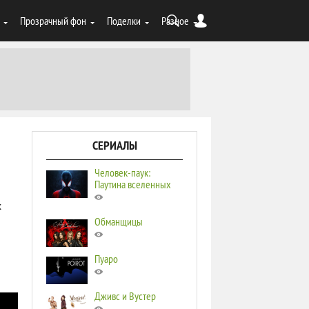
Прозрачный фон
Поделки
Разное
СЕРИАЛЫ
Человек-паук:
Паутина вселенных
х
Обманщицы
Пуаро
Дживс и Вустер