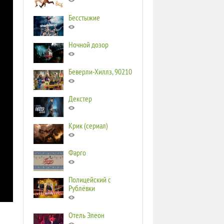
Бесстыжие
Ночной дозор
Беверли-Хиллз, 90210
Декстер
Крик (сериал)
Фарго
Полицейский с
Рублёвки
Отель Элеон