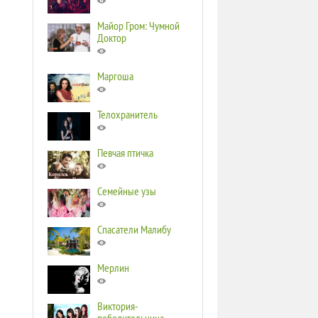
Майор Гром: Чумной
Доктор
Маргоша
Телохранитель
Певчая птичка
Семейные узы
Спасатели Малибу
Мерлин
Виктория-