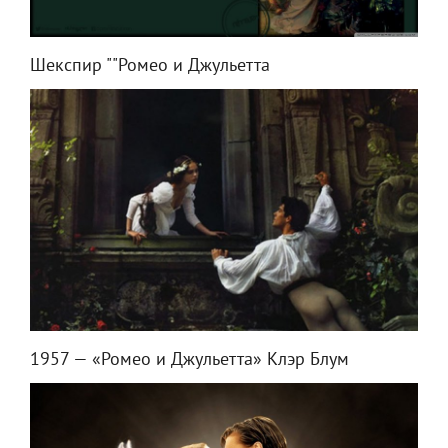
Шекспир ""Ромео и Джульетта
1957 — «Ромео и Джульетта» Клэр Блум