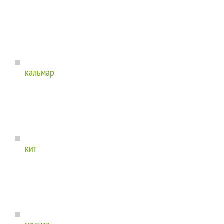
кальмар
кит