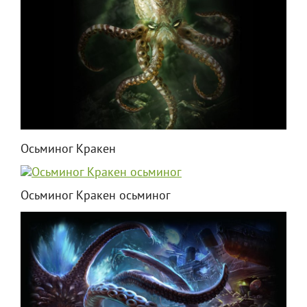
Осьминог Кракен
Осьминог Кракен осьминог