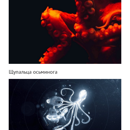
Щупальца осьминога