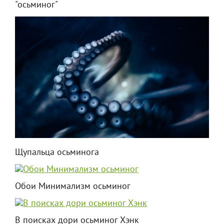
"осьминог"
Щупальца осьминога
Обои Минимализм осьминог
В поисках дори осьминог Хэнк