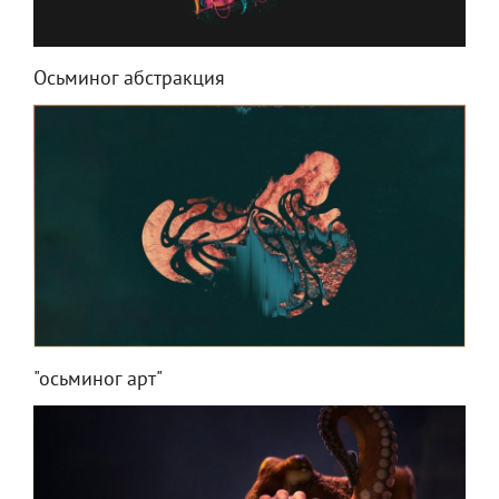
Осьминог абстракция
"осьминог арт"