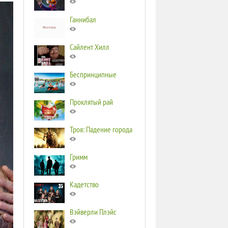
Ганнибал
Сайлент Хилл
Беспринципные
Проклятый рай
Троя: Падение города
Гримм
Кадетство
Вэйверли Плэйс