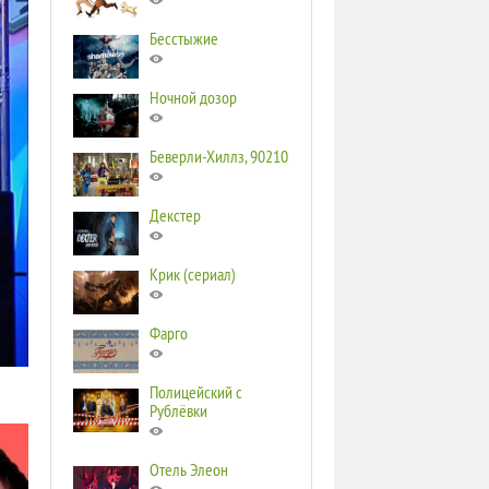
Бесстыжие
Ночной дозор
Беверли-Хиллз, 90210
Декстер
Крик (сериал)
Фарго
Полицейский с
Рублёвки
Отель Элеон