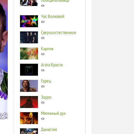
победительница
Час Волковой
Сверхъестественное
Карпов
Агата Кристи
Горец
Зорро
Мятежный дух
Династия