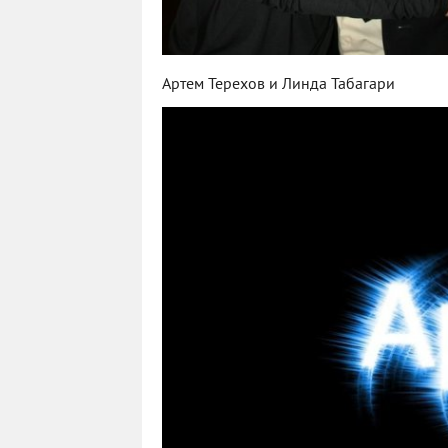
Артем Терехов и Линда Табагари