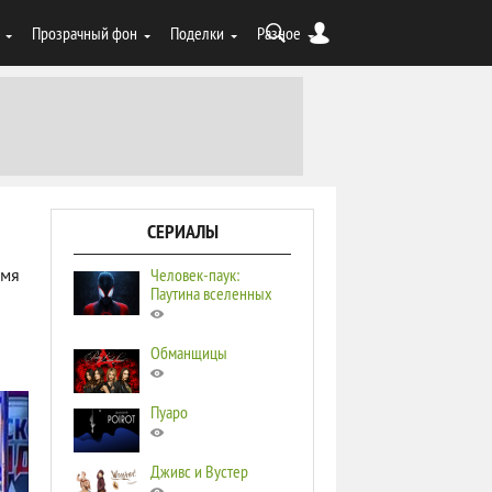
Прозрачный фон
Поделки
Разное
СЕРИАЛЫ
Человек-паук:
имя
Паутина вселенных
Обманщицы
Пуаро
Дживс и Вустер