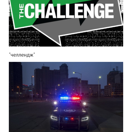
"челлендж"