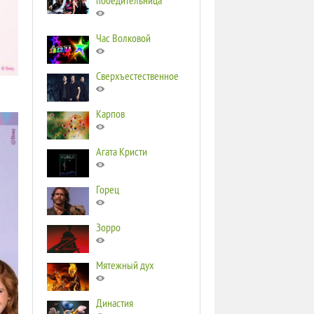
победительница
Час Волковой
Сверхъестественное
Карпов
Агата Кристи
Горец
Зорро
Мятежный дух
Династия