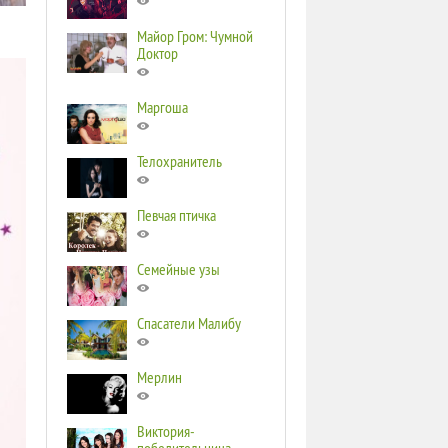
Майор Гром: Чумной
Доктор
Маргоша
Телохранитель
Певчая птичка
Семейные узы
Спасатели Малибу
Мерлин
Виктория-