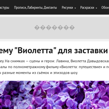
кстуры
Прописи, Лабиринты, Диктанты
Рисунки
Раскраски
Обои
ему "Виолетта" для заставки
ey. На снимках — сцены и герои: Лавина, Виолетта Давыдовска
риалы по полнометражному фильму «Виолетта: путешествие» и п
ы разные моменты из съёмок и эпизодов шоу.