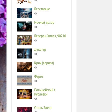
Бесстыжие
Ночной дозор
Беверли-Хиллз, 90210
Декстер
Крик (сериал)
Фарго
Полицейский с
Рублёвки
Отель Элеон