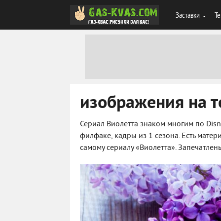
Заставки
Те
изображения на т
Сериал Виолетта знаком многим по Disn
филфаке, кадры из 1 сезона. Есть мате
самому сериалу «Виолетта». Запечатлен