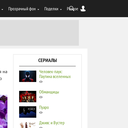
Прозрачный фон
Поделки
Разное
СЕРИАЛЫ
Человек-паук:
я на
Паутина вселенных
о
Обманщицы
Пуаро
Дживс и Вустер