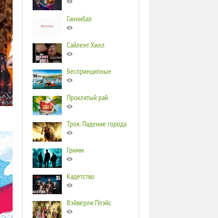
Ганнибал
Сайлент Хилл
Беспринципные
Проклятый рай
Троя: Падение города
Гримм
Кадетство
Вэйверли Плэйс