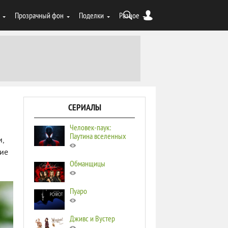
Прозрачный фон
Поделки
Разное
СЕРИАЛЫ
Человек-паук:
Паутина вселенных
и,
щие
Обманщицы
Пуаро
Дживс и Вустер