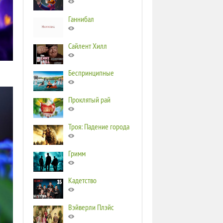
Ганнибал
Сайлент Хилл
Беспринципные
Проклятый рай
Троя: Падение города
Гримм
Кадетство
Вэйверли Плэйс