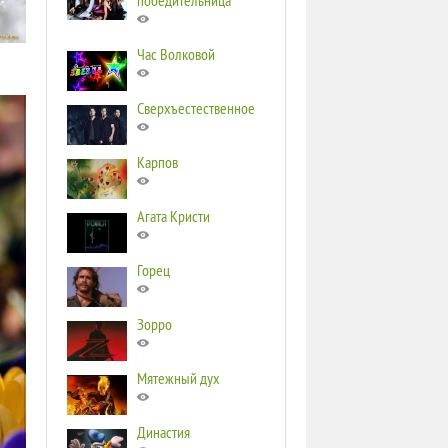
победительница
Час Волковой
Сверхъестественное
Карпов
Агата Кристи
Горец
Зорро
Мятежный дух
Династия