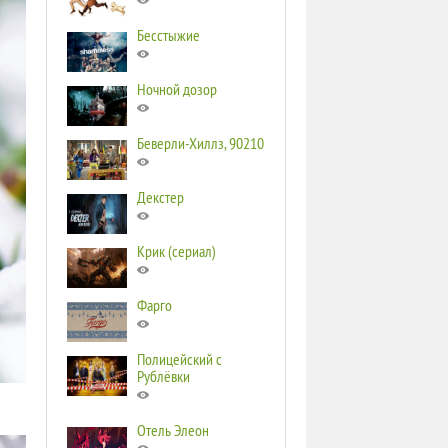
Бесстыжие
Ночной дозор
Беверли-Хиллз, 90210
Декстер
Крик (сериал)
Фарго
Полицейский с
Рублёвки
Отель Элеон