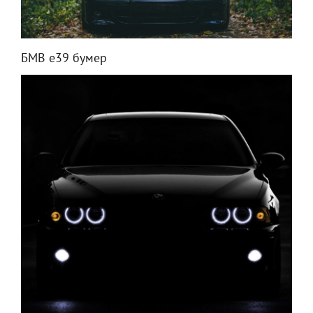
БМВ е39 бумер