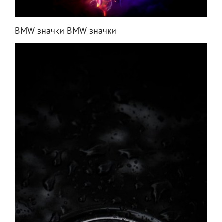
BMW значки BMW значки