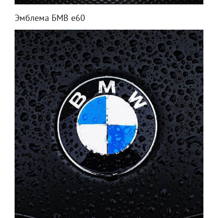
Эмблема БМВ е60