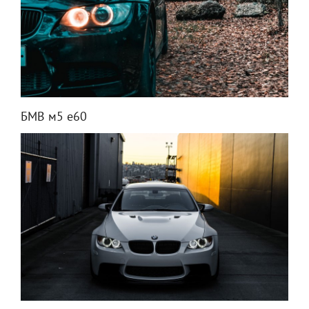
БМВ м5 е60