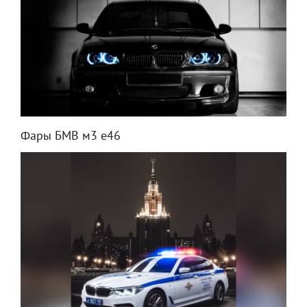
Фары БМВ м3 е46