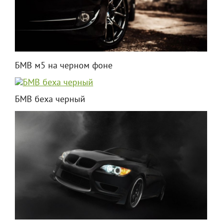
БМВ м5 на черном фоне
БМВ беха черный