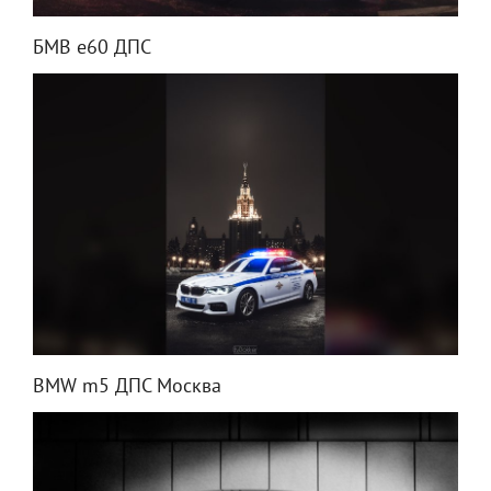
БМВ е60 ДПС
BMW m5 ДПС Москва