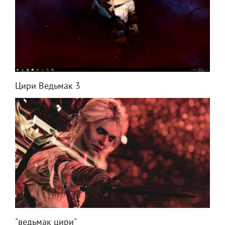
Цири Ведьмак 3
"ведьмак цири"