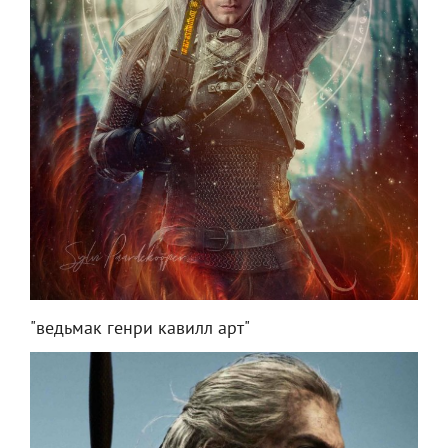
"ведьмак генри кавилл арт"