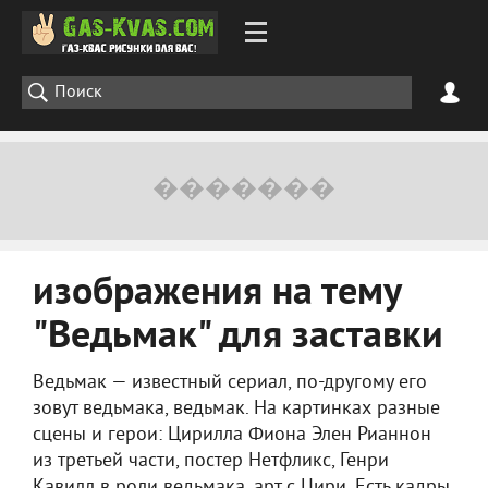
изображения на тему
"Ведьмак" для заставки
Ведьмак — известный сериал, по-другому его
зовут ведьмака, ведьмак. На картинках разные
сцены и герои: Цирилла Фиона Элен Рианнон
из третьей части, постер Нетфликс, Генри
Кавилл в роли ведьмака, арт с Цири. Есть кадры,