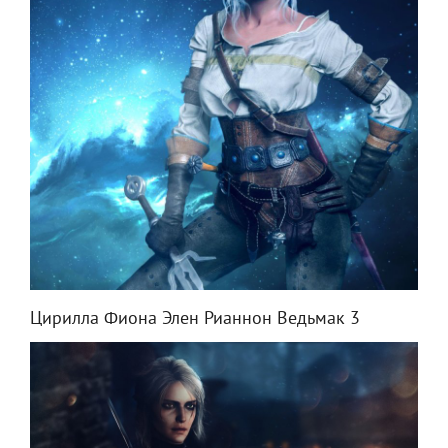
Цирилла Фиона Элен Рианнон Ведьмак 3