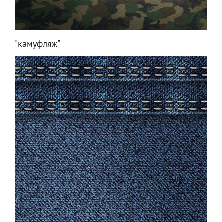
"камуфляж"