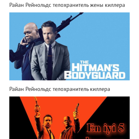
Райан Рейнольдс телохранитель жены киллера
Райан Рейнольдс телохранитель киллера