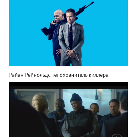
Райан Рейнольдс телохранитель киллера