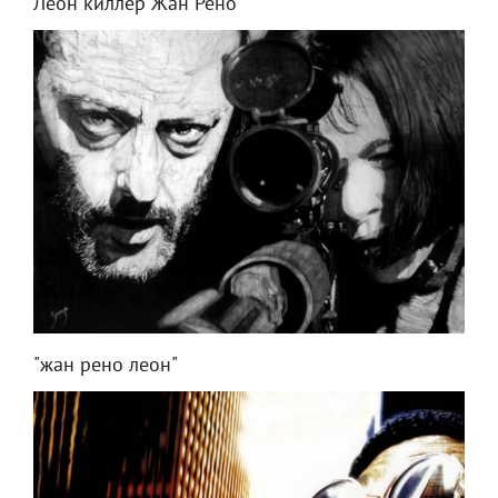
Леон киллер Жан Рено
"жан рено леон"