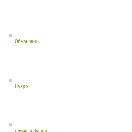
Обманщицы
Пуаро
Дживс и Вустер