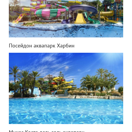
Посейдон аквапарк Харбин