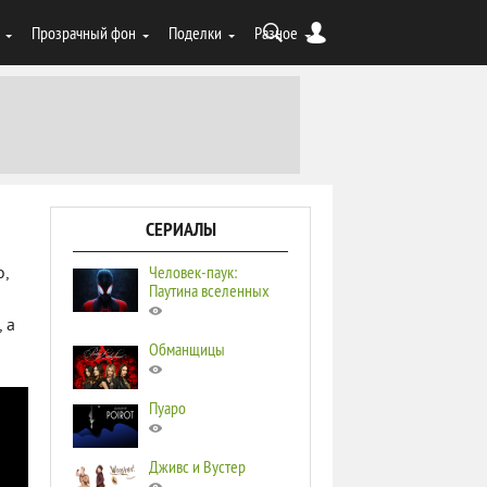
Прозрачный фон
Поделки
Разное
СЕРИАЛЫ
Человек-паук:
о,
Паутина вселенных
 а
Обманщицы
Пуаро
Дживс и Вустер