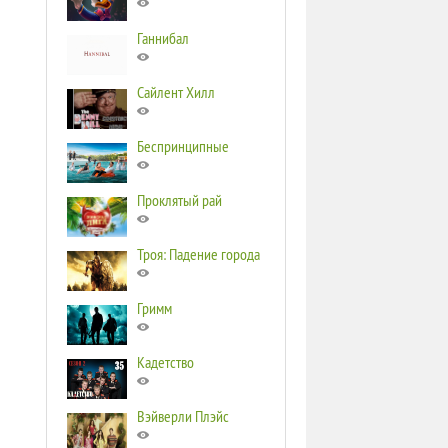
Ганнибал
Сайлент Хилл
Беспринципные
Проклятый рай
Троя: Падение города
Гримм
Кадетство
Вэйверли Плэйс