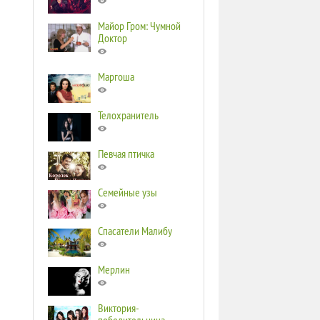
Майор Гром: Чумной
Доктор
Маргоша
Телохранитель
Певчая птичка
Семейные узы
Спасатели Малибу
Мерлин
Виктория-