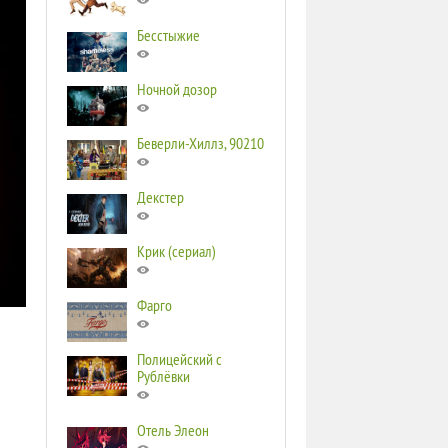
Бесстыжие
Ночной дозор
Беверли-Хиллз, 90210
Декстер
Крик (сериал)
Фарго
Полицейский с
Рублёвки
Отель Элеон