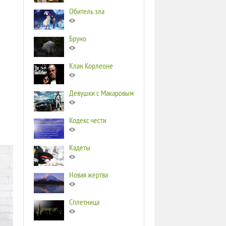
Обитель зла
Бруно
Клан Корлеоне
Девушки с Макаровым
Кодекс чести
Кадеты
Новая жертва
Сплетница