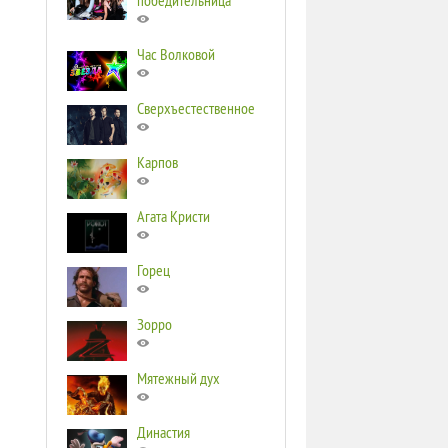
победительница
Час Волковой
Сверхъестественное
Карпов
Агата Кристи
Горец
Зорро
Мятежный дух
Династия