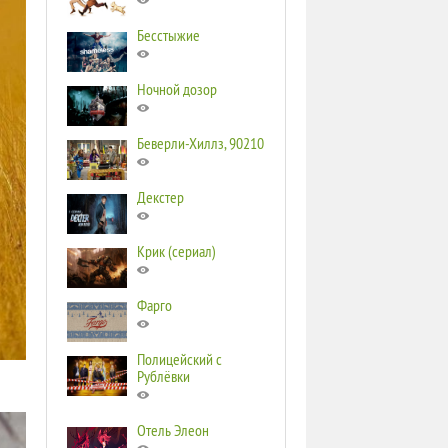
Бесстыжие
Ночной дозор
Беверли-Хиллз, 90210
Декстер
Крик (сериал)
Фарго
Полицейский с
Рублёвки
Отель Элеон