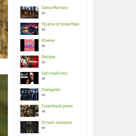
Ханна Монтана
Русалки острова Мако
Измена
Филфак
Крёстный отец
Ривердейл
Служебный роман
Острые козырьки