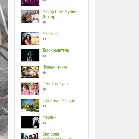
Майор Гром: Чумной
Доктор
Маргоша
Телохранитель
Певчая птичка
Семейные узы
Спасатели Малибу
Мерлин
Виктория-