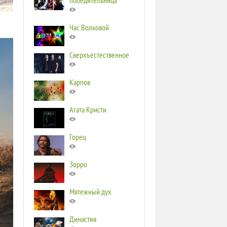
победительница
Час Волковой
Сверхъестественное
Карпов
Агата Кристи
Горец
Зорро
Мятежный дух
Династия