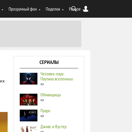
Прозрачный фон
Поделки
Разное
СЕРИАЛЫ
Человек-паук:
й
Паутина вселенных
 их
Обманщицы
Пуаро
Дживс и Вустер