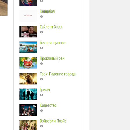
Ганнибал
Сайлент Хилл
Беспринципные
Проклятый рай
Троя: Падение города
Гримм
Кадетство
Вэйверли Плэйс