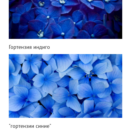
Гортензия индиго
"гортензии синие"