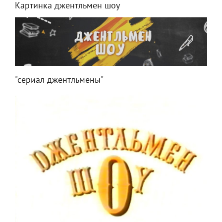
Картинка джентльмен шоу
"сериал джентльмены"