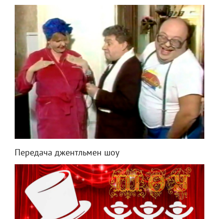
Передача джентльмен шоу