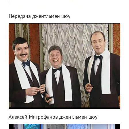
Передача джентльмен шоу
Алексей Митрофанов джентльмен шоу