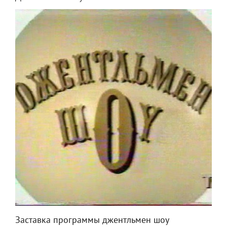
Заставка программы джентльмен шоу