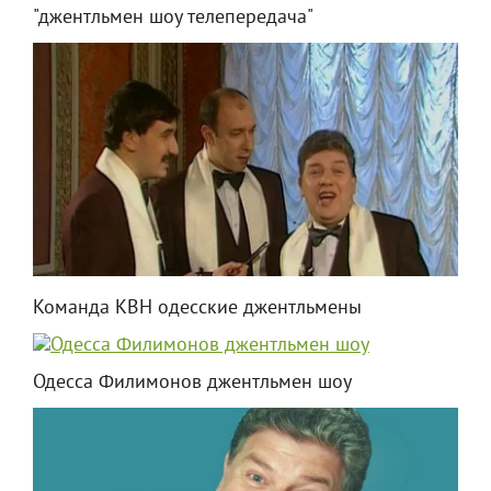
"джентльмен шоу телепередача"
Команда КВН одесские джентльмены
Одесса Филимонов джентльмен шоу