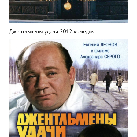
Джентльмены удачи 2012 комедия