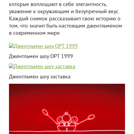
которые воплощают в себе элегантность,
уважение к окружающим и безупречный вкус.
Каждый снимок рассказывает свою историю о
том, что значит быть настоящим джентльменом
в современном мире.
Джентльмен шоу ОРТ 1999
Джентльмен шоу заставка