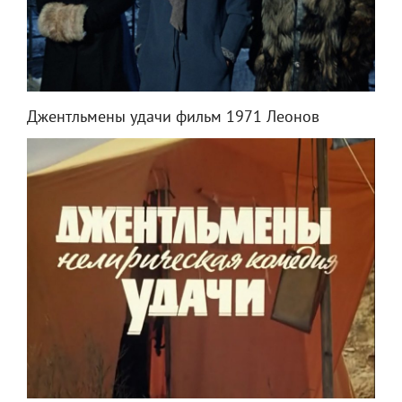
Джентльмены удачи фильм 1971 Леонов