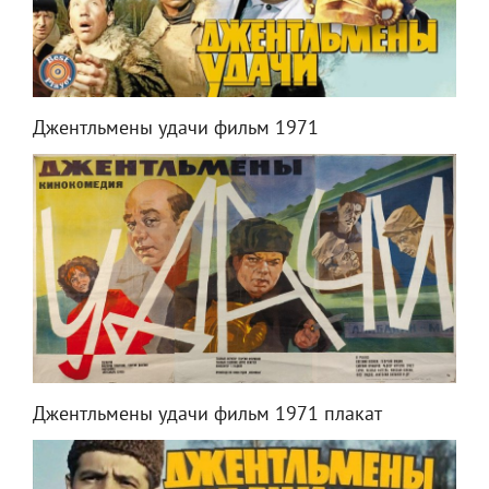
Джентльмены удачи фильм 1971
Джентльмены удачи фильм 1971 плакат