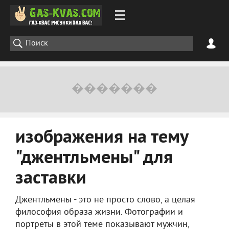
изображения на тему
"джентльмены" для
заставки
Джентльмены - это не просто слово, а целая
философия образа жизни. Фотографии и
портреты в этой теме показывают мужчин,