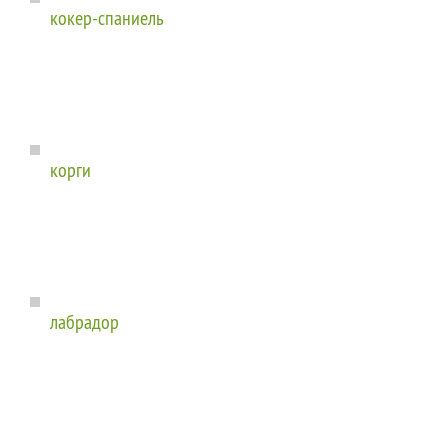
кокер-спаниель
корги
лабрадор