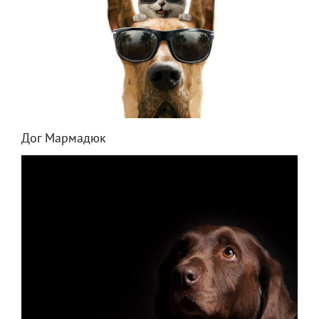
Дог Мармадюк