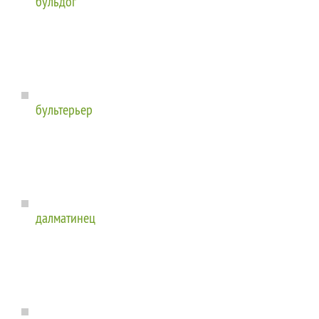
бульдог
бультерьер
далматинец