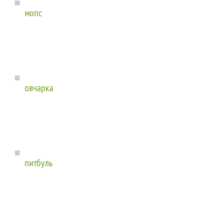
мопс
овчарка
питбуль