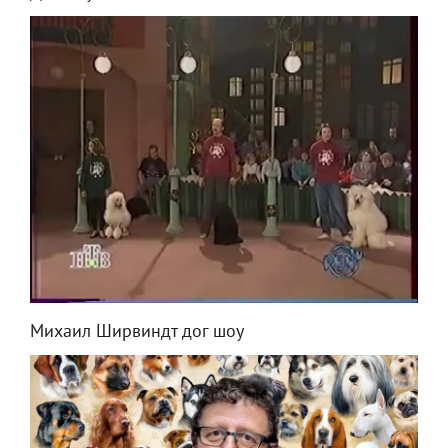
Михаил Ширвиндт дог шоу