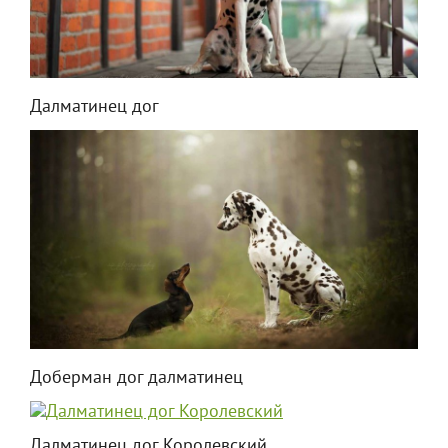
Далматинец дог
Доберман дог далматинец
Далматинец дог Королевский