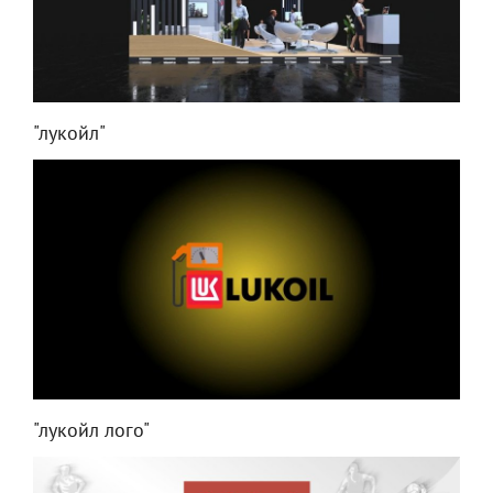
"лукойл"
"лукойл лого"