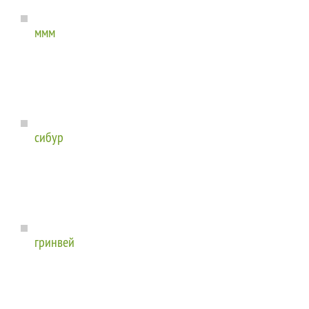
ммм
сибур
гринвей