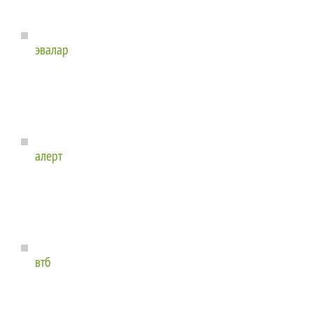
эвалар
алерт
втб