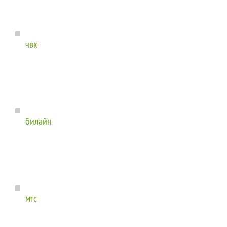
чвк
билайн
мтс