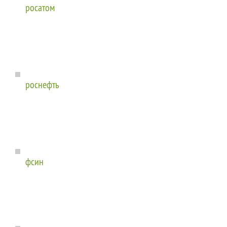
росатом
роснефть
фсин