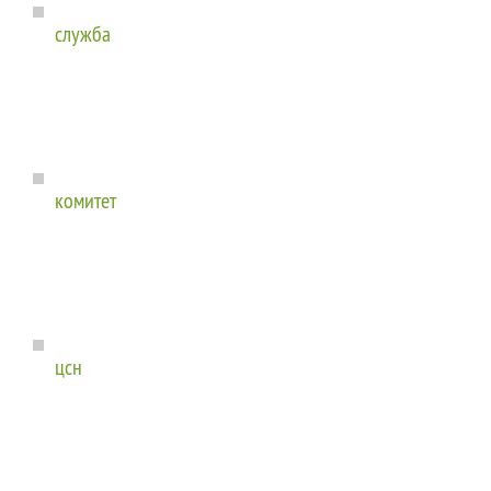
служба
комитет
цсн