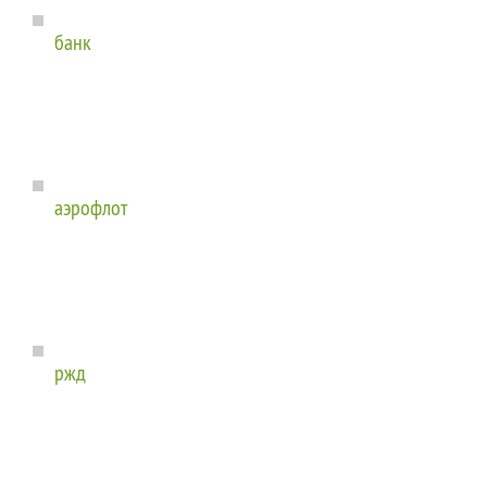
банк
аэрофлот
ржд