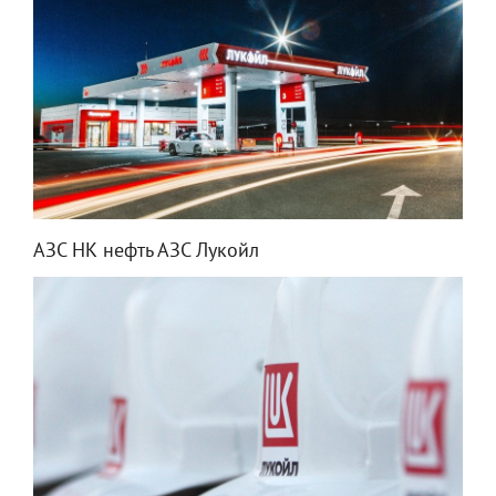
АЗС НК нефть АЗС Лукойл