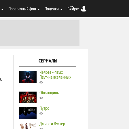
Прозрачный фон
Поделки
Разное
СЕРИАЛЫ
Человек-паук:
Паутина вселенных
,
Обманщицы
Пуаро
Дживс и Вустер