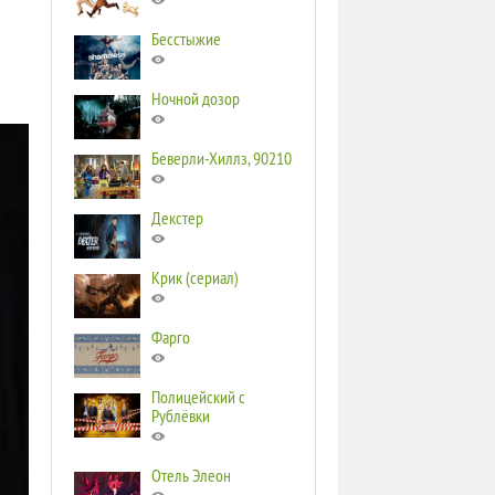
Бесстыжие
Ночной дозор
Беверли-Хиллз, 90210
Декстер
Крик (сериал)
Фарго
Полицейский с
Рублёвки
Отель Элеон