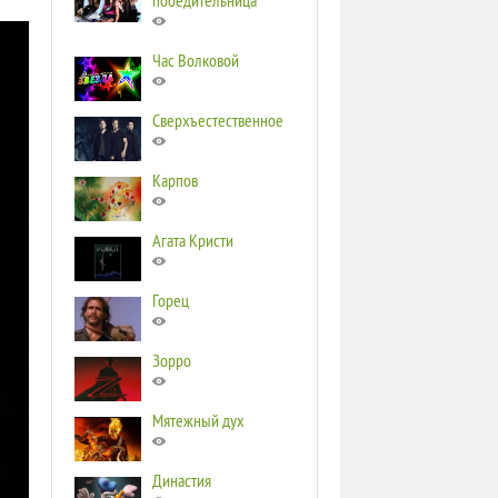
победительница
Час Волковой
Сверхъестественное
Карпов
Агата Кристи
Горец
Зорро
Мятежный дух
Династия