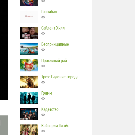
Ганнибал
Сайлент Хилл
Беспринципные
Проклятый рай
Троя: Падение города
Гримм
Кадетство
Вэйверли Плэйс