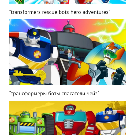
"transformers rescue bots hero adventures"
"трансформеры боты спасатели чейз"