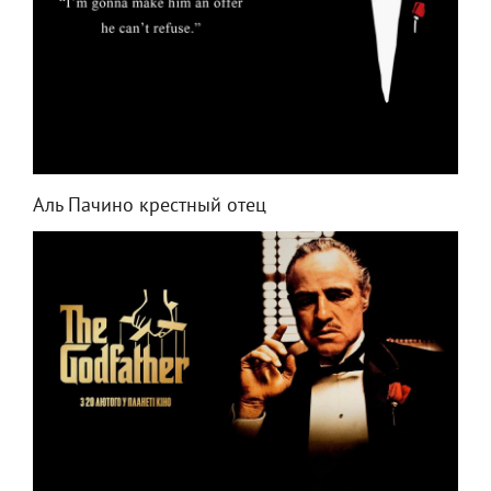
Аль Пачино крестный отец