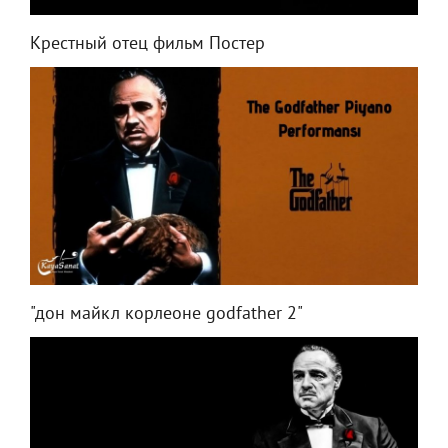
Крестный отец фильм Постер
"дон майкл корлеоне godfather 2"