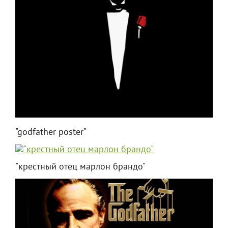
"godfather poster"
"крестный отец марлон брандо"