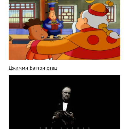
Джимми Баттон отец