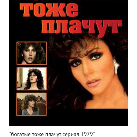
"богатые тоже плачут сериал 1979"