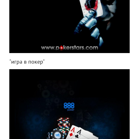
"игра в покер"