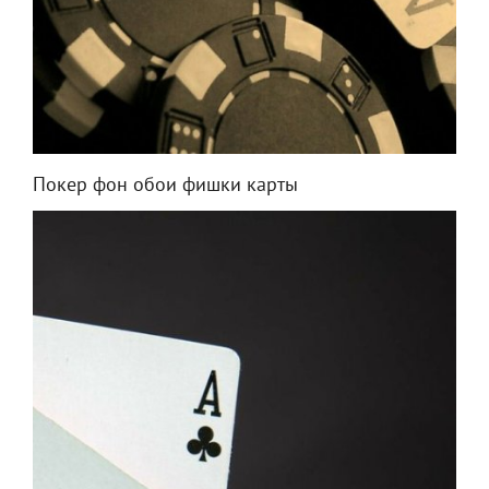
Покер фон обои фишки карты