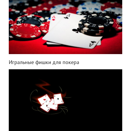
Игральные фишки для покера