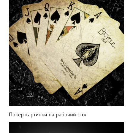
Покер картинки на рабочий стол