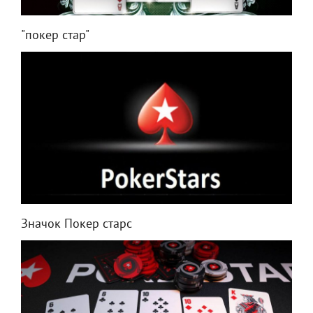
"покер стар"
Значок Покер старс