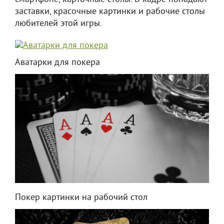
заставки, красочные картинки и рабочие столы
любителей этой игры.
Аватарки для покера
Покер картинки на рабочий стол