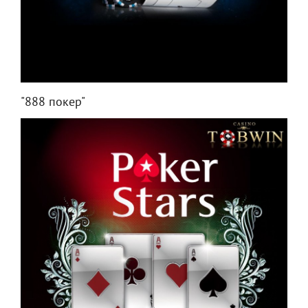
"888 покер"