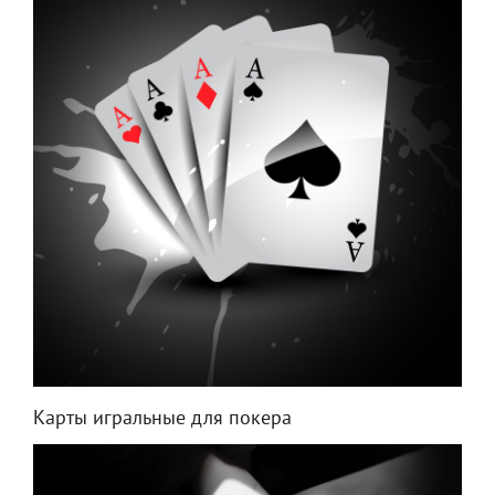
Карты игральные для покера