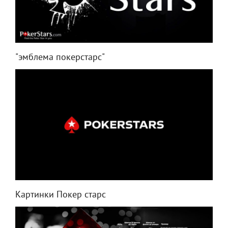
"эмблема покерстарс"
Картинки Покер старс