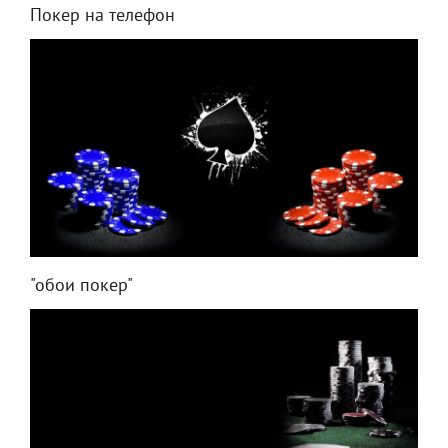
Покер на телефон
"обои покер"