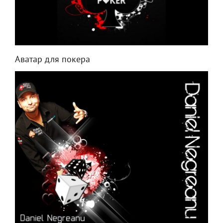
Аватар для покера