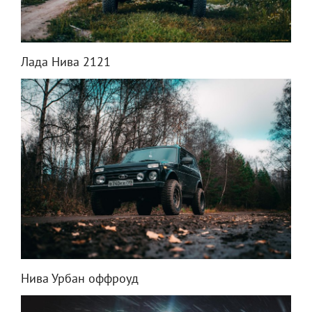
Лада Нива 2121
Нива Урбан оффроуд