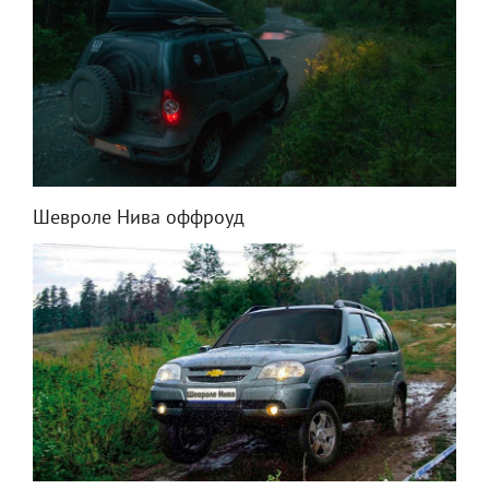
Шевроле Нива оффроуд