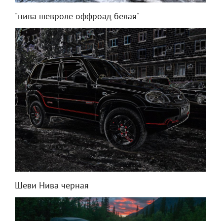
"нива шевроле оффроад белая"
Шеви Нива черная