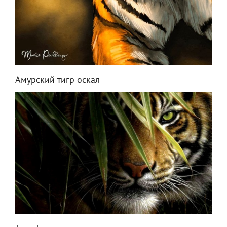
Амурский тигр оскал