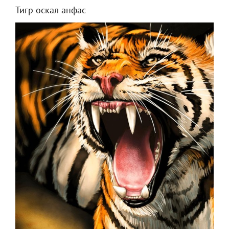
Тигр оскал анфас