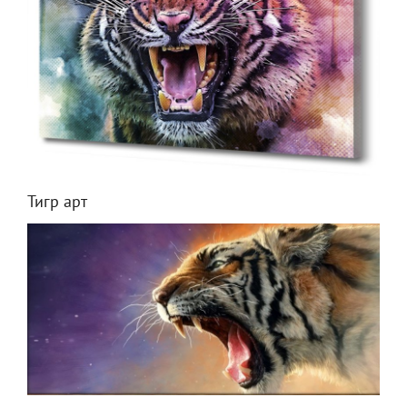
Тигр арт