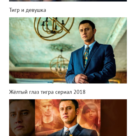
Тигр и девушка
Жёлтый глаз тигра сериал 2018