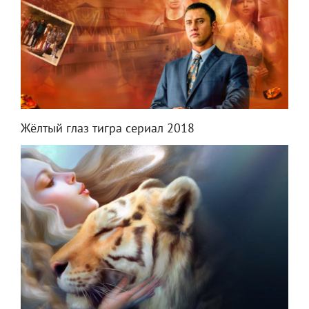
Жёлтый глаз тигра сериал 2018