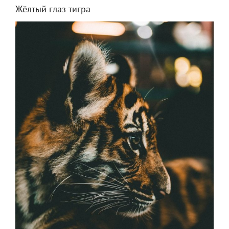
Жёлтый глаз тигра