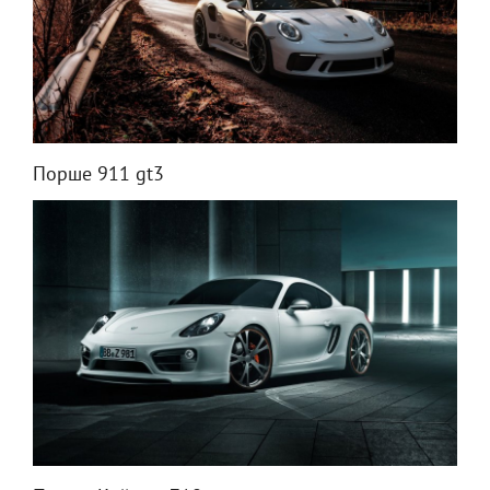
Порше 911 gt3