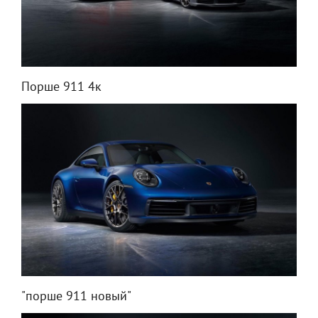
Порше 911 4к
"порше 911 новый"