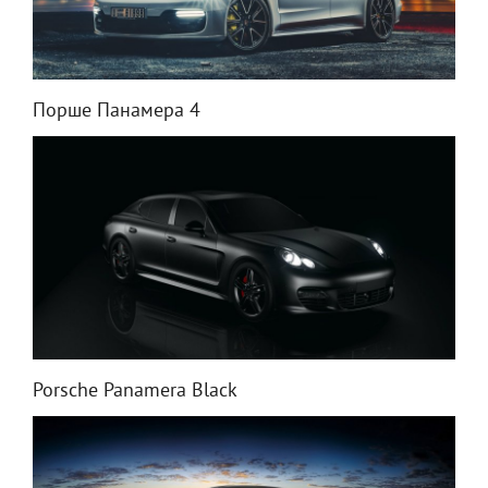
Порше Панамера 4
Porsche Panamera Black