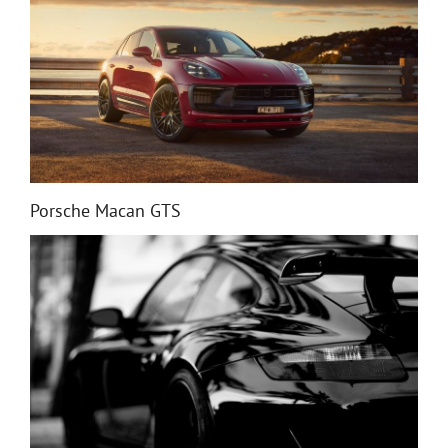
Porsche Macan GTS