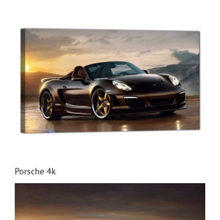
Porsche 4k