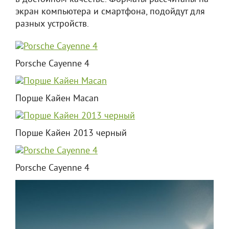
экран компьютера и смартфона, подойдут для
разных устройств.
Porsche Cayenne 4
Порше Кайен Macan
Порше Кайен 2013 черный
Porsche Cayenne 4