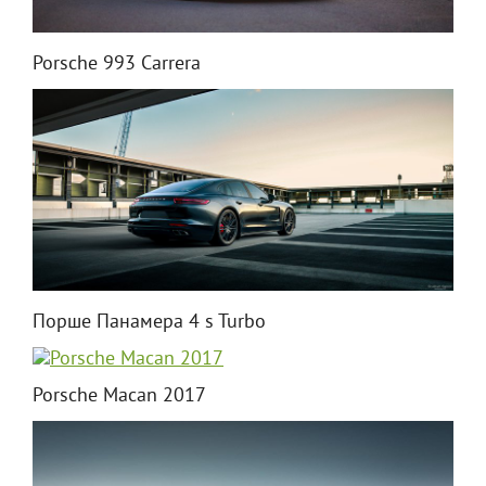
Porsche 993 Carrera
Порше Панамера 4 s Turbo
Porsche Macan 2017