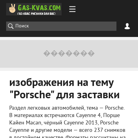
изображения на тему
"Porsche" для заставки
Раздел легковых автомобилей, тема — Porsche.
В материалах встречаются Cayenne 4, Порше
Кайен Macan, чёрный Cayenne 2013, Porsche
Cayenne и другие модели — всего 237 снимков
в достойном качестве. Форматы рассчитаны на