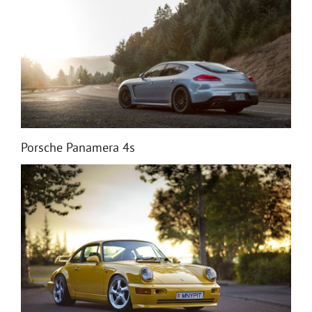
Porsche Panamera 4s