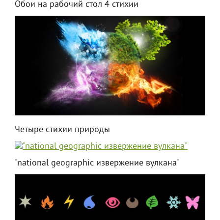
Обои на рабочий стол 4 стихии
Четыре стихии природы
"national geographic извержение вулкана"