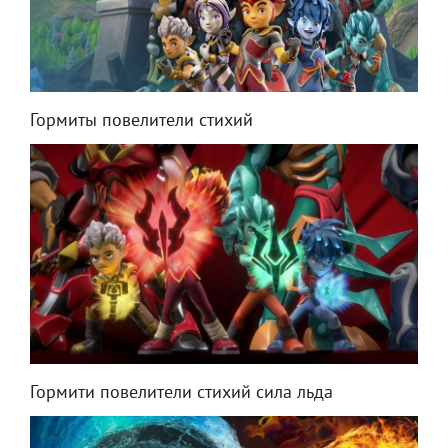
Гормиты повелители стихий
Гормити повелители стихий сила льда