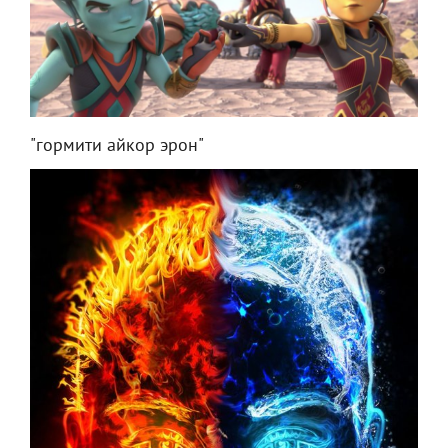
"гормити айкор эрон"