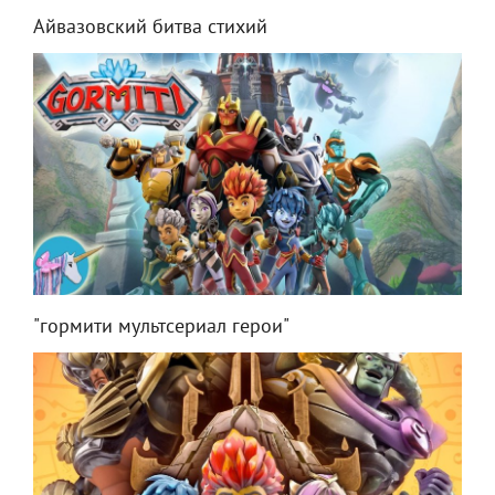
Айвазовский битва стихий
"гормити мультсериал герои"