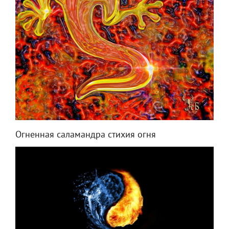
Огненная саламандра стихия огня