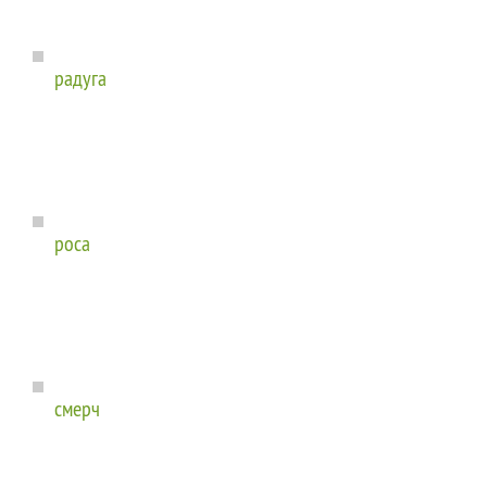
радуга
роса
смерч