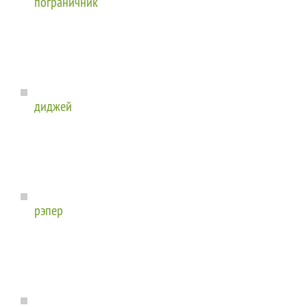
пограничник
диджей
рэпер