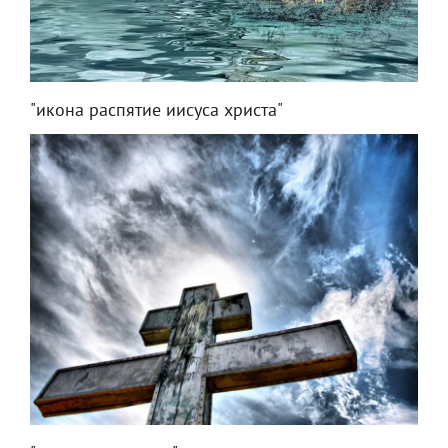
"икона распятие иисуса христа"