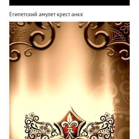
Египетский амулет крест анкх