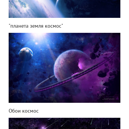
"планета земля космос"
Обои космос