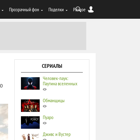
Прозрачный фон
Поделки
Разное
СЕРИАЛЫ
Человек-паук:
Паутина вселенных
50
Обманщицы
Пуаро
Дживс и Вустер