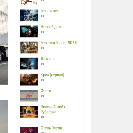
Бесстыжие
Ночной дозор
Беверли-Хиллз, 90210
Декстер
Крик (сериал)
Фарго
Полицейский с
Рублёвки
Отель Элеон