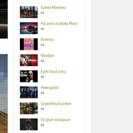
Ханна Монтана
Русалки острова Мако
Измена
Филфак
Крёстный отец
Ривердейл
Служебный роман
Острые козырьки