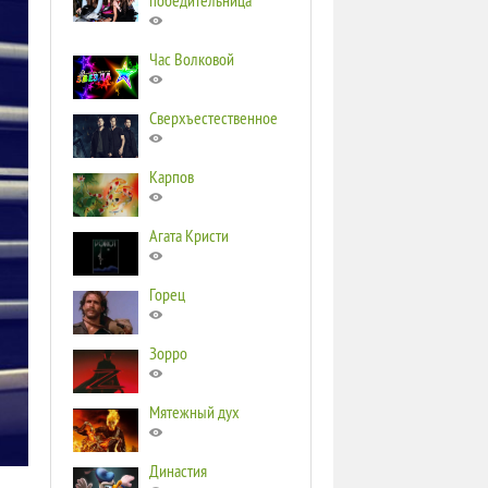
победительница
Час Волковой
Сверхъестественное
Карпов
Агата Кристи
Горец
Зорро
Мятежный дух
Династия