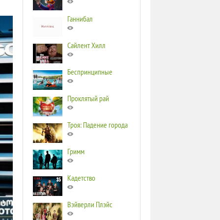
Ганнибал
Сайлент Хилл
Беспринципные
Проклятый рай
Троя: Падение города
Гримм
Кадетство
Вэйверли Плэйс