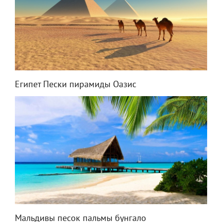
Египет Пески пирамиды Оазис
Мальдивы песок пальмы бунгало