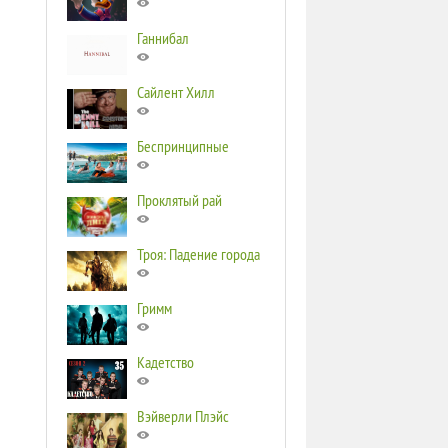
Ганнибал
Сайлент Хилл
Беспринципные
Проклятый рай
Троя: Падение города
Гримм
Кадетство
Вэйверли Плэйс