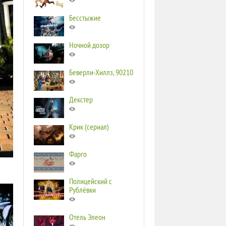
Бесстыжие
Ночной дозор
Беверли-Хиллз, 90210
Декстер
Крик (сериал)
Фарго
Полицейский с
Рублёвки
Отель Элеон