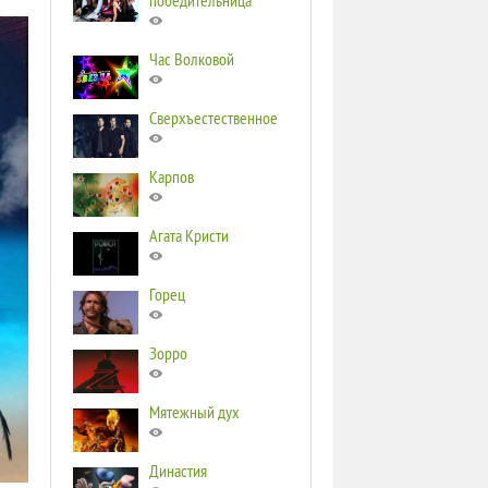
победительница
Час Волковой
Сверхъестественное
Карпов
Агата Кристи
Горец
Зорро
Мятежный дух
Династия