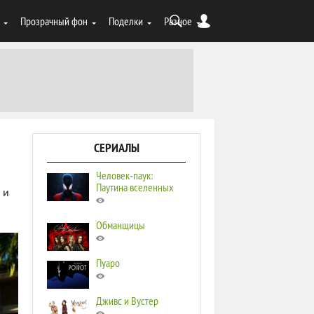
Прозрачный фон
Поделки
Разное
СЕРИАЛЫ
Человек-паук:
Паутина вселенных
 и
Обманщицы
Пуаро
Дживс и Вустер