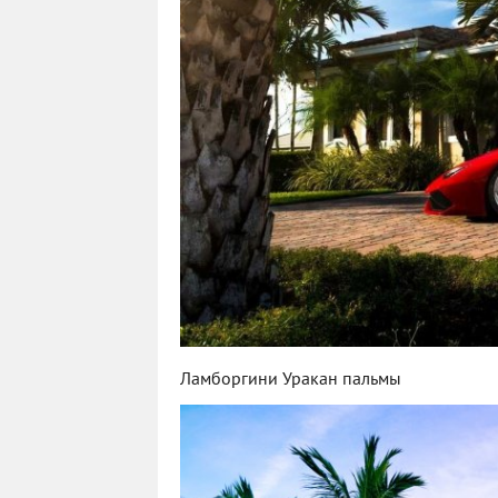
Ламборгини Уракан пальмы