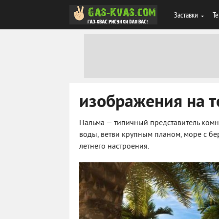
Заставки
Те
изображения на т
Пальма — типичный представитель комна
воды, ветви крупным планом, море с бер
летнего настроения.