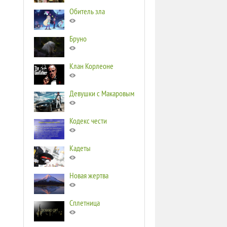
Обитель зла
Бруно
Клан Корлеоне
Девушки с Макаровым
Кодекс чести
Кадеты
Новая жертва
Сплетница